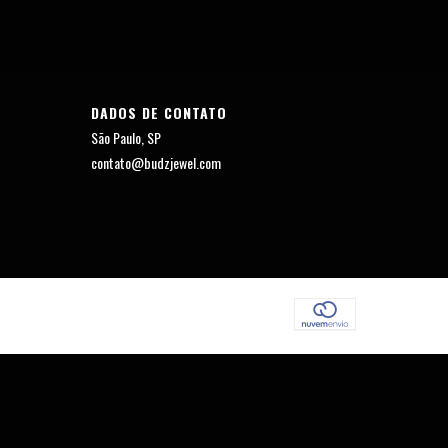
DADOS DE CONTATO
São Paulo, SP
contato@budzjewel.com
HT BUDZ JEWEL - 23442565000124 - 2026. TODOS OS DIREITOS RESERVADOS.