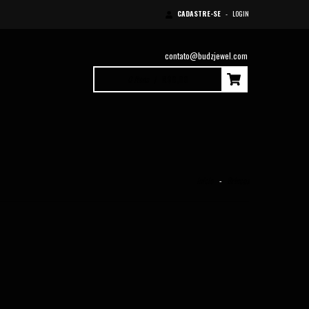
CADASTRE-SE
-
LOGIN
contato@budzjewel.com
0
Itens
|
R$0,00
Início
-
Brincos