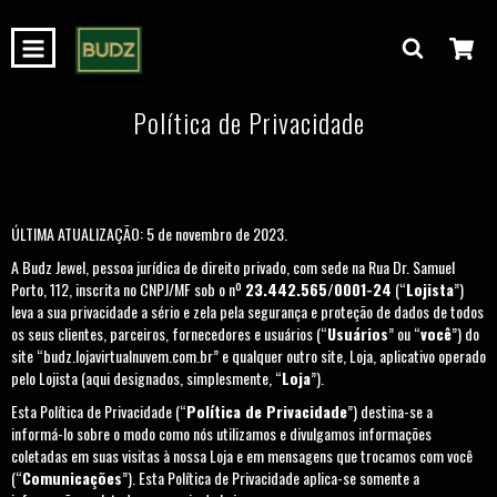
0
Política de Privacidade
Início
ÚLTIMA ATUALIZAÇÃO: 5 de novembro de 2023.
A Budz Jewel, pessoa jurídica de direito privado, com sede na Rua Dr. Samuel
Porto, 112, inscrita no CNPJ/MF sob o nº
23.442.565/0001-24
(“
Lojista
”)
leva a sua privacidade a sério e zela pela segurança e proteção de dados de todos
os seus clientes, parceiros, fornecedores e usuários (“
Usuários
” ou “
você
”) do
site “budz.lojavirtualnuvem.com.br” e qualquer outro site, Loja, aplicativo operado
pelo Lojista (aqui designados, simplesmente, “
Loja
”).
Esta Política de Privacidade (“
Política de Privacidade
”) destina-se a
informá-lo sobre o modo como nós utilizamos e divulgamos informações
coletadas em suas visitas à nossa Loja e em mensagens que trocamos com você
(“
Comunicações
”). Esta Política de Privacidade aplica-se somente a