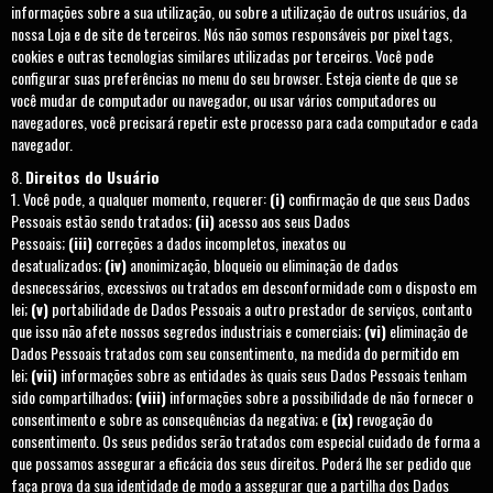
informações sobre a sua utilização, ou sobre a utilização de outros usuários, da
nossa Loja e de site de terceiros. Nós não somos responsáveis por pixel tags,
cookies e outras tecnologias similares utilizadas por terceiros. Você pode
configurar suas preferências no menu do seu browser. Esteja ciente de que se
você mudar de computador ou navegador, ou usar vários computadores ou
navegadores, você precisará repetir este processo para cada computador e cada
navegador.
Direitos do Usuário
Você pode, a qualquer momento, requerer:
(i)
confirmação de que seus Dados
Pessoais estão sendo tratados;
(ii)
acesso aos seus Dados
Pessoais;
(iii)
correções a dados incompletos, inexatos ou
desatualizados;
(iv)
anonimização, bloqueio ou eliminação de dados
desnecessários, excessivos ou tratados em desconformidade com o disposto em
lei;
(v)
portabilidade de Dados Pessoais a outro prestador de serviços, contanto
que isso não afete nossos segredos industriais e comerciais;
(vi)
eliminação de
Dados Pessoais tratados com seu consentimento, na medida do permitido em
lei;
(vii)
informações sobre as entidades às quais seus Dados Pessoais tenham
sido compartilhados;
(viii)
informações sobre a possibilidade de não fornecer o
consentimento e sobre as consequências da negativa; e
(ix)
revogação do
consentimento. Os seus pedidos serão tratados com especial cuidado de forma a
que possamos assegurar a eficácia dos seus direitos. Poderá lhe ser pedido que
faça prova da sua identidade de modo a assegurar que a partilha dos Dados