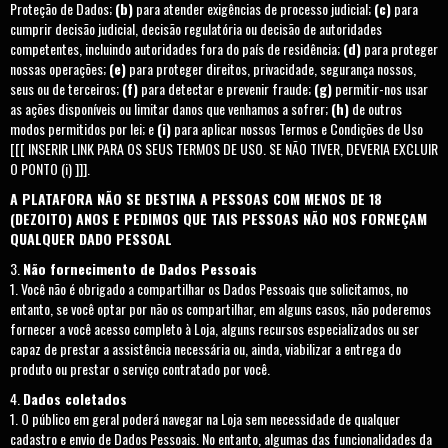
Proteção de Dados;
(b)
para atender exigências de processo judicial;
(c)
para
cumprir decisão judicial, decisão regulatória ou decisão de autoridades
competentes, incluindo autoridades fora do país de residência;
(d)
para proteger
nossas operações;
(e)
para proteger direitos, privacidade, segurança nossos,
seus ou de terceiros;
(f)
para detectar e prevenir fraude;
(g)
permitir-nos usar
as ações disponíveis ou limitar danos que venhamos a sofrer;
(h)
de outros
modos permitidos por lei; e
(i)
para aplicar nossos Termos e Condições de Uso
[[[ INSERIR LINK PARA OS SEUS TERMOS DE USO. SE NÃO TIVER, DEVERIA EXCLUIR
O PONTO (i) ]]].
A PLATAFORA NÃO SE DESTINA A PESSOAS COM MENOS DE 18
(DEZOITO) ANOS E PEDIMOS QUE TAIS PESSOAS NÃO NOS FORNEÇAM
QUALQUER DADO PESSOAL
Não fornecimento de Dados Pessoais
Você não é obrigado a compartilhar os Dados Pessoais que solicitamos, no
entanto, se você optar por não os compartilhar, em alguns casos, não poderemos
fornecer a você acesso completo à Loja, alguns recursos especializados ou ser
capaz de prestar a assistência necessária ou, ainda, viabilizar a entrega do
produto ou prestar o serviço contratado por você.
Dados coletados
O público em geral poderá navegar na Loja sem necessidade de qualquer
cadastro e envio de Dados Pessoais. No entanto, algumas das funcionalidades da