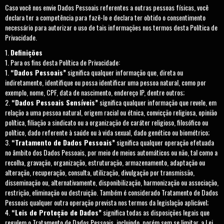
Caso você nos envie Dados Pessoais referentes a outras pessoas físicas, você
declara ter a competência para fazê-lo e declara ter obtido o consentimento
necessário para autorizar o uso de tais informações nos termos desta Política de
Privacidade.
Definições
Para os fins desta Política de Privacidade:
“Dados Pessoais”
significa qualquer informação que, direta ou
indiretamente, identifique ou possa identificar uma pessoa natural, como por
exemplo, nome, CPF, data de nascimento, endereço IP, dentre outros;
“Dados Pessoais Sensíveis”
significa qualquer informação que revele, em
relação a uma pessoa natural, origem racial ou étnica, convicção religiosa, opinião
política, filiação a sindicato ou a organização de caráter religioso, filosófico ou
político, dado referente à saúde ou à vida sexual, dado genético ou biométrico;
“Tratamento de Dados Pessoais”
significa qualquer operação efetuada
no âmbito dos Dados Pessoais, por meio de meios automáticos ou não, tal como a
recolha, gravação, organização, estruturação, armazenamento, adaptação ou
alteração, recuperação, consulta, utilização, divulgação por transmissão,
disseminação ou, alternativamente, disponibilização, harmonização ou associação,
restrição, eliminação ou destruição. Também é considerado Tratamento de Dados
Pessoais qualquer outra operação prevista nos termos da legislação aplicável;
“Leis de Proteção de Dados”
significa todas as disposições legais que
regulem o Tratamento de Dados Pessoais, incluindo, porém sem se limitar, a Lei