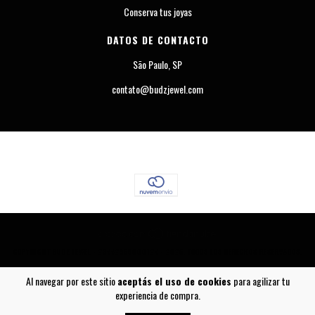
Conserva tus joyas
DATOS DE CONTACTO
São Paulo, SP
contato@budzjewel.com
COPYRIGHT BUDZ JEWEL - 23442565000124 - 2026. TODOS LOS DERECHOS RESERVADOS.
Al navegar por este sitio
aceptás el uso de cookies
para agilizar tu
experiencia de compra.