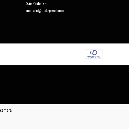
São Paulo, SP
contato@budzjewel.com
HT BUDZ JEWEL - 23442565000124 - 2026. TODOS OS DIREITOS RESERVADOS.
e compra.