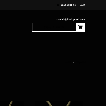
CADASTRE-SE
-
LOGIN
contato@budzjewel.com
0
Itens
|
R$0,00
Início
-
Pingentes