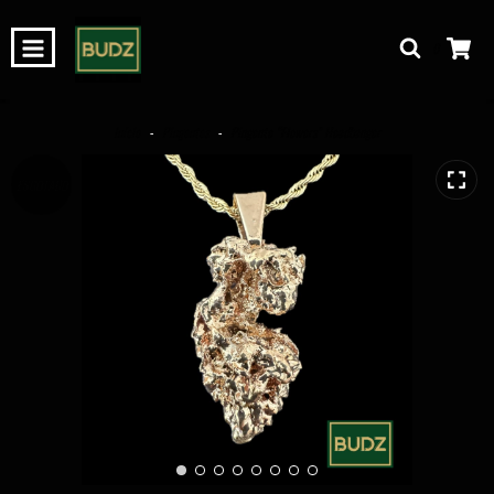
0
Início
-
Pingentes
-
Pingente “Flowers” Headbanger
ESGOTADO