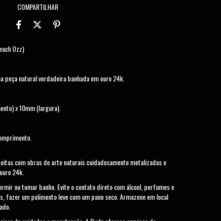
COMPARTILHAR
each Ozz)
a peça natural verdadeira banhada em ouro 24k.
nto) x 10mm (largura).
comprimento.
 Feitas com obras de arte naturais cuidadosamente metalizadas e
ouro 24k.
dormir ou tomar banho. Evite o contato direto com álcool, perfumes e
s, fazer um polimento leve com um pano seco. Armazene em local
ado.