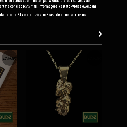
cisar de cuidados e manutenção. A Budz oferece serviços de
contato conosco para mais informações:
contato@budzjewel.com
da em ouro 24k e produzida no Brasil de maneira artesanal.
ESGOTADO
ESGOTADO