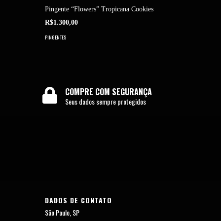
Pingente “Flowers” Tropicana Cookies
Pingente 
R$1.300,00
R$1.000,
PINGENTES
PINGENTES
COMPRE COM SEGURANÇA
Seus dados sempre protegidos
DADOS DE CONTATO
São Paulo, SP