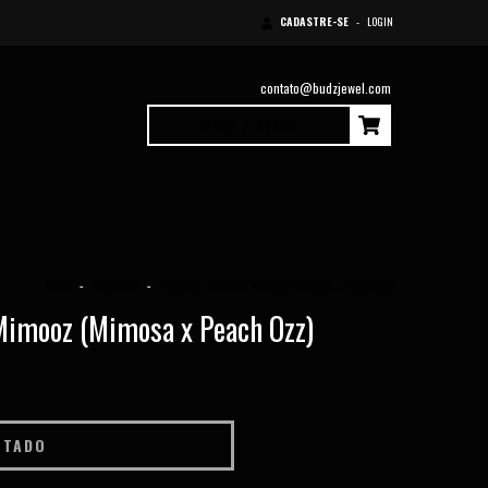
CADASTRE-SE
-
LOGIN
contato@budzjewel.com
0
Itens
|
R$0,00
Início
-
Pingentes
-
Pingente “Flowers” Mimooz (Mimosa x Peach Ozz)
Mimooz (Mimosa x Peach Ozz)