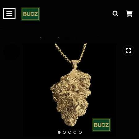
0
Início
-
Produtos
-
Pingente “Flowers” Gelatti Biscotti
ESGOTADO