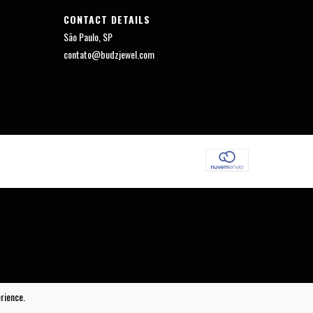
CONTACT DETAILS
São Paulo, SP
contato@budzjewel.com
COPYRIGHT BUDZ JEWEL - 23442565000124 - 2026. ALL RIGHTS RESERVED.
rience.