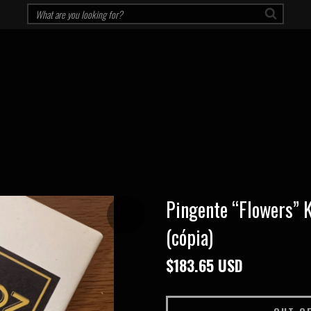
Pingente “Flowers” 
OUT OF
STOCK
(cópia)
$183.65 USD