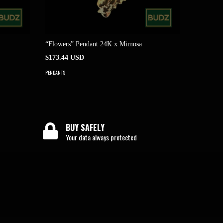
“Flowers” Pendant 24K x Mimosa
Pendant "
$173.44 USD
$306.08 
PENDANTS
PENDANTS
BUY SAFELY
Your data always protected