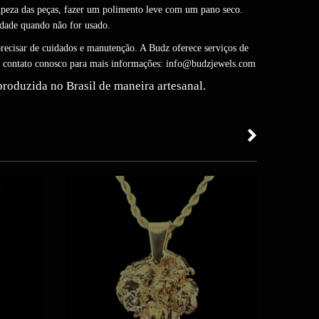
mpeza das peças, fazer um polimento leve com um pano seco.
dade quando não for usado.
recisar de cuidados e manutenção. A Budz oferece serviços de
m contato conosco para mais informações:
info@budzjewels.com
produzida no Brasil de maneira artesanal.
OUT OF
OUT OF
STOCK
STOCK