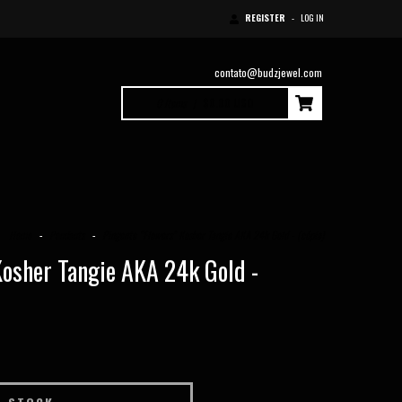
REGISTER
-
LOG IN
contato@budzjewel.com
0
Items
|
$0.00 USD
Home
-
Pendants
-
Pingente “Flowers” Kosher Tangie AKA 24k Gold - (cópia)
Kosher Tangie AKA 24k Gold -